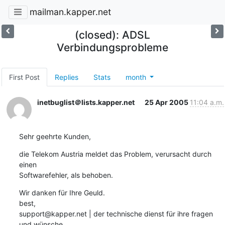
mailman.kapper.net
(closed): ADSL
Verbindungsprobleme
First Post
Replies
Stats
month
inetbuglist＠lists.kapper.net
25 Apr 2005
11:04 a.m.
Sehr geehrte Kunden,
die Telekom Austria meldet das Problem, verursacht durch 
einen

Softwarefehler, als behoben.
Wir danken für Ihre Geuld.

best,

support@kapper.net | der technische dienst für ihre fragen 
und wünsche.