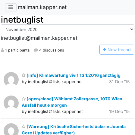
mailman.kapper.net
inetbuglist
inetbuglist@mailman.kapper.net
N
ew thread
1 participants
4 discussions
[info] Klimawartung vivi1 13.1.2016 ganztägig
by inetbuglist＠lists.kapper.net
31 Dec '15
[open/close] Wählamt Zollergasse, 1070 Wien
Ausfall heut e morgen
by inetbuglist＠lists.kapper.net
19 Dec '15
[Warnung] Kritische Sicherheitslücke in Joomla
Core (Updates verfügbar)