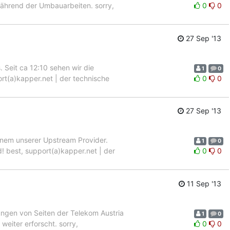
während der Umbauarbeiten. sorry,
0
0
27 Sep '13
 Seit ca 12:10 sehen wir die
1
0
rt(a)kapper.net | der technische
0
0
27 Sep '13
inem unserer Upstream Provider.
1
0
! best, support(a)kapper.net | der
0
0
11 Sep '13
ungen von Seiten der Telekom Austria
1
0
weiter erforscht. sorry,
0
0