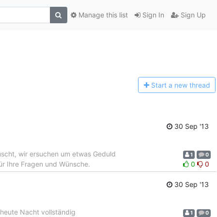
Manage this list
Sign In
Sign Up
Start a n
ew thread
30 Sep '13
auscht, wir ersuchen um etwas Geduld
1
0
für Ihre Fragen und Wünsche.
0
0
30 Sep '13
heute Nacht vollständig
1
0