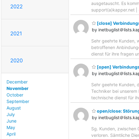
ausgetauscht. Es kommt
2022
support(a)kapper.net |
[close] Verbindung
by inetbuglist＠lists.ka
2021
Sehr geehrte Kunden, w
betroffenen Anbindunge
dienst für ihre fragen 
2020
[open] Verbindungs
by inetbuglist＠lists.ka
December
Sehr geehrte Kunden, d
November
Techniker bei unserem L
October
technische dienst für i
September
August
open/close: Störun
July
by inetbuglist＠lists.ka
June
May
Sg. Kunden, zwischen 0
April
verloren. Sämtliche Dien