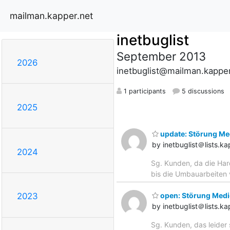
mailman.kapper.net
inetbuglist
September 2013
2026
inetbuglist@mailman.kapper
1 participants
5 discussions
2025
update: Störung Me
by inetbuglist＠lists.ka
2024
Sg. Kunden, da die Har
bis die Umbauarbeiten v
open: Störung Medi
2023
by inetbuglist＠lists.ka
Sg. Kunden, das leider