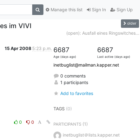
Manage this list
Sign In
Sign Up
older
hes im VIVI
(open): Ausfall eines Ringswitches...
15 Apr 2008
5:23 p.m.
6687
6687
Age (days ago)
Last active (days ago)
inetbuglist@mailman.kapper.net
0 comments
1 participants
Add to favorites
TAGS
(0)
0
0
(1)
PARTICIPANTS
inetbuglist＠lists.kapper.net