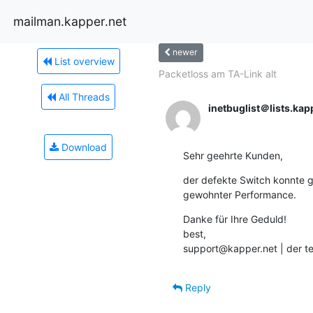
mailman.kapper.net
newer
List overview
Packetloss am TA-Link alt
All Threads
inetbuglist＠lists.kap
Download
Sehr geehrte Kunden,
der defekte Switch konnte g
gewohnter Performance.
Danke für Ihre Geduld!

best,

support@kapper.net | der te
Reply